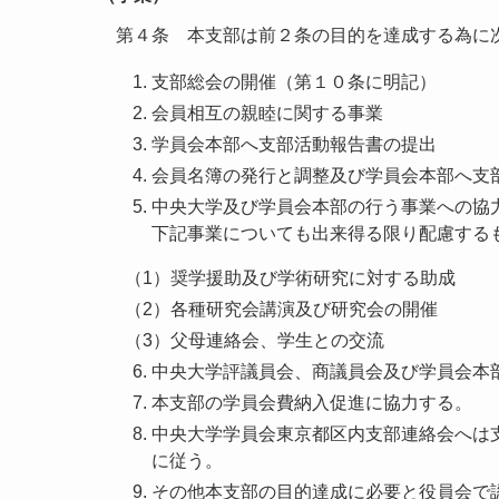
第４条 本支部は前２条の目的を達成する為に
支部総会の開催（第１０条に明記）
会員相互の親睦に関する事業
学員会本部へ支部活動報告書の提出
会員名簿の発行と調整及び学員会本部へ支
中央大学及び学員会本部の行う事業への協
下記事業についても出来得る限り配慮する
奨学援助及び学術研究に対する助成
各種研究会講演及び研究会の開催
父母連絡会、学生との交流
中央大学評議員会、商議員会及び学員会本
本支部の学員会費納入促進に協力する。
中央大学学員会東京都区内支部連絡会へは
に従う。
その他本支部の目的達成に必要と役員会で