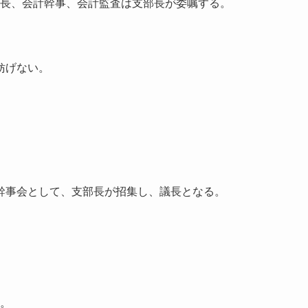
長、会計幹事、会計監査は支部長が委嘱する。
妨げない。
幹事会として、支部長が招集し、議長となる。
。
。