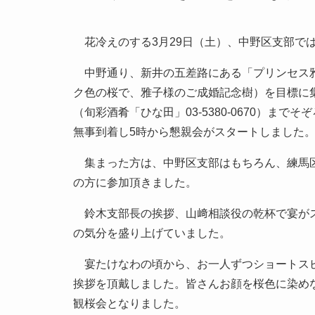
花冷えのする3月29日（土）、中野区支部で
中野通り、新井の五差路にある「プリンセス雅
ク色の桜で、雅子様のご成婚記念樹）を目標に
（旬彩酒肴「ひな田」03-5380-0670）ま
無事到着し5時から懇親会がスタートしました
集まった方は、中野区支部はもちろん、練馬区
の方に参加頂きました。
鈴木支部長の挨拶、山﨑相談役の乾杯で宴がス
の気分を盛り上げていました。
宴たけなわの頃から、お一人ずつショートスピ
挨拶を頂戴しました。皆さんお顔を桜色に染め
観桜会となりました。