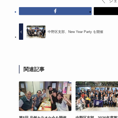
シェ
中野区支部、New Year Party を開催
関連記事
第5回 月例カラオケ会を開催
中野区支部、2026年度第