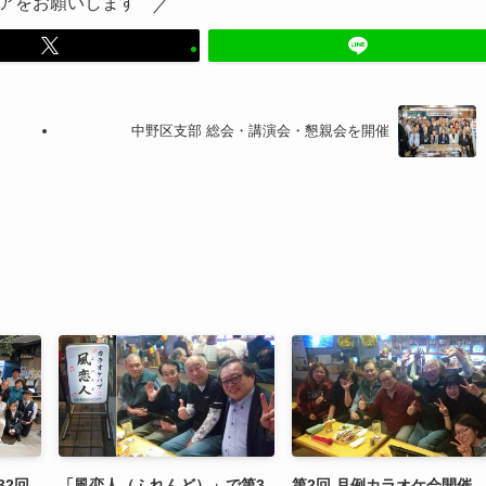
アをお願いします
中野区支部 総会・講演会・懇親会を開催
32回
「風恋人（ふれんど）」で第3
第2回 月例カラオケ会開催