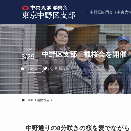
| 中野区白門会（中央
2025
中野区支部 観桜会を開催
3/29
ひな田
観桜会
活動報告
HOME
活動報告
中野通りの8分咲きの桜を愛でなが