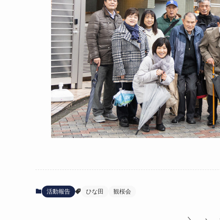
活動報告
ひな田
観桜会